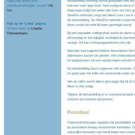
staat mijn artikel over
behandeling rekening wordt gehouden met het 
colonhydrotherapie. Lezen?
klik
met een zeer lage druk, heel rustig de darm in
hier
.
Daarnaast krijgt het water alle kans om zich 
SlowFlo methode zorgt niet alleen voor rust in
de behandeling. De SlowFlo methode zorgt oo
Kijk op de 'Links' pagina
darm zodat het hele lichaam gereinigd wordt.
Of lees meer op
Lisette
Bij een bepaalde vullingsdruk wordt de darm r
Timmermans
afvoerslag en het kijkglas verdwijnt de darminh
verlaat. Dit kan verbazingwekkend veel zijn.
Speciale massagetechnieken bevorderen het l
slijmresten tussen de plooien. Het ondersteun
en wegstromen zal een aantal malen worden h
De behandeling duurt ongeveer drie kwartier. 
en gaat naar het toilet om resterende water en 
Van de cliënt wordt alleen gevraagd dat hij of 
Meer is niet nodig.
Tijdens de behandeling is er constant iemand 
moment tot moment bespreken.
Resultaat
Colonhydrotherapie reguleert de peristaltiek v
op essentieel niveau verstorende invloeden. D
natuurlijke behoefte van het lichaam een voo