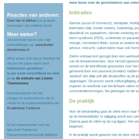
meer lezen over de geschiedenis van colo
Indicaties
Reacties van anderen:
Door hier te klikken
kun je lezen
Diarree (acuut of chronisch), obstipatie, hoofd
ervaringen van anderen lezen.
ledematen (bijv. koude voeten), huiduitslag, p
bloeddruk en spataderen, slechte vertering e
Meer weten?
darm syndroom (PDS), schimmels en parasiete
Je kunt meer lezen over mijn
energie, verminderd libido, astma en andere l
behandelingen op:
www.lisettte-
artrose, vetzucht, suikerziekte maar ook horm
timmermans.nl
Ziekte ontstaat kort gezegd door een aanhoude
Wil je weten of je met je klachten bij
van de lichaamsfuncties. Voor herstel (genezin
mij aan het juiste adres bent.
nemen en de betreffende gewoontes voor het l
telefonisch spreekuur
gesteund door een passend (kruiden) middel v
is per week verschillend en vind
'aanbod' niet altijd zelf alle afvalstoffen op de 
je op
de website van Lisette
opgeslagen. Dit proces wordt zelfvergiftiging,
Timmermans
organen en weefsels van het lichaam raken ond
concentratievermogen, het geheugen en de st
Detoxproducten om het
reinigen te ondersteunen zijn te
De praktijk
vinden in de kruidenwebwinkel van
Kruidenhuis Fonteyne.
Voor de behandeling gaat de cliënt eerst naar h
op de behandeltafel. In zijligging wordt een c
Daarna gaat de cliënt op de rug liggen. Het o
In het maartnummer van het
beginnen.
tijdschrift Praktische
Huisartsengeneeskunde B
ij
blijven
In de praktijk wordt gewerkt met de door mij 