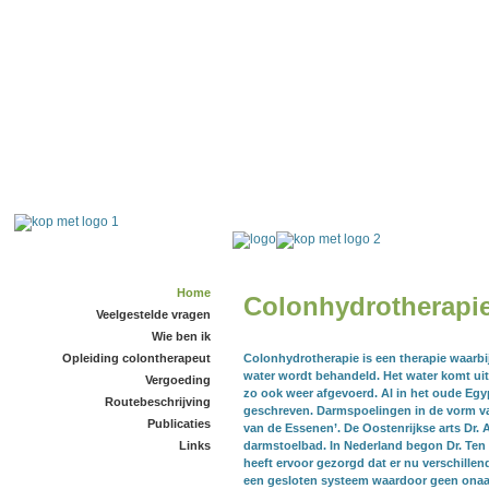
Home
Colonhydrotherapi
Veelgestelde vragen
Wie ben ik
Opleiding colontherapeut
Colonhydrotherapie is een therapie waarbi
water wordt behandeld. Het water komt ui
Vergoeding
zo ook weer afgevoerd. Al in het oude Eg
Routebeschrijving
geschreven. Darmspoelingen in de vorm van 
Publicaties
van de Essenen’. De Oostenrijkse arts Dr.
Links
darmstoelbad. In Nederland begon Dr. Ten
heeft ervoor gezorgd dat er nu verschillen
een gesloten systeem waardoor geen ona