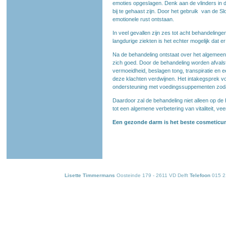
emoties opgeslagen. Denk aan de vlinders in de 
bij te gehaast zijn. Door het gebruik van de S
emotionele rust ontstaan.
In veel gevallen zijn zes tot acht behandeling
langdurige ziekten is het echter mogelijk dat 
Na de behandeling ontstaat over het algemeen
zich goed. Door de behandeling worden afvalst
vermoeidheid, beslagen tong, transpiratie en 
deze klachten verdwijnen. Het intakegsprek 
ondersteuning met voedingssuppementen zoda
Daardoor zal de behandeling niet alleen op de 
tot een algemene verbetering van vitaliteit, ve
Een gezonde darm is het beste cosmeticu
Lisette Timmermans
Oosteinde 179 - 2611 VD Delft
Telefoon
015 2